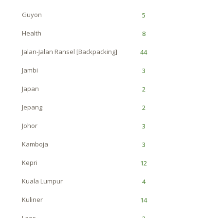
Guyon
5
Health
8
Jalan-Jalan Ransel [Backpacking]
44
Jambi
3
Japan
2
Jepang
2
Johor
3
Kamboja
3
Kepri
12
Kuala Lumpur
4
Kuliner
14
Laos