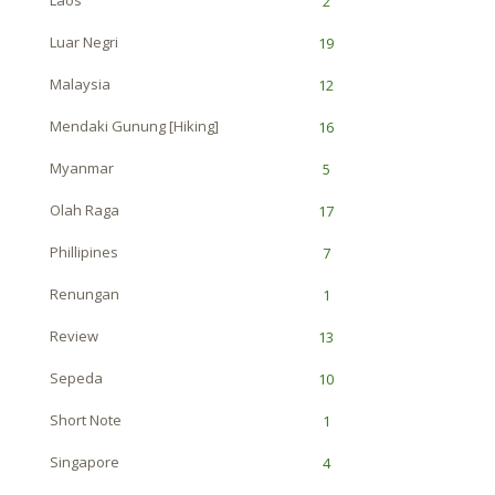
2
Luar Negri
19
Malaysia
12
Mendaki Gunung [Hiking]
16
Myanmar
5
Olah Raga
17
Phillipines
7
Renungan
1
Review
13
Sepeda
10
Short Note
1
Singapore
4