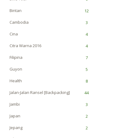
Bintan
12
Cambodia
3
Cina
4
Citra Warna 2016
4
Filipina
7
Guyon
5
Health
8
Jalan-Jalan Ransel [Backpacking]
44
Jambi
3
Japan
2
Jepang
2