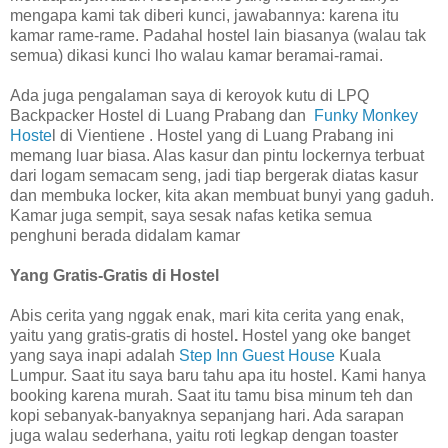
mengapa kami tak diberi kunci, jawabannya: karena itu
kamar rame-rame. Padahal hostel lain biasanya (walau tak
semua) dikasi kunci lho walau kamar beramai-ramai.
Ada juga pengalaman saya di keroyok kutu di LPQ
Backpacker Hostel di Luang Prabang dan
Funky Monkey
Hoste
l di Vientiene . Hostel yang di Luang Prabang ini
memang luar biasa. Alas kasur dan pintu lockernya terbuat
dari logam semacam seng, jadi tiap bergerak diatas kasur
dan membuka locker, kita akan membuat bunyi yang gaduh.
Kamar juga sempit, saya sesak nafas ketika semua
penghuni berada didalam kamar
Yang Gratis-Gratis di Hostel
Abis cerita yang nggak enak, mari kita cerita yang enak,
yaitu yang gratis-gratis di hostel
.
Hostel yang oke banget
yang saya inapi adalah
Step Inn Guest House
Kuala
Lumpur. Saat itu saya baru tahu apa itu hostel. Kami hanya
booking karena murah. Saat itu tamu bisa minum teh dan
kopi sebanyak-banyaknya sepanjang hari. Ada sarapan
juga walau sederhana, yaitu roti legkap dengan toaster