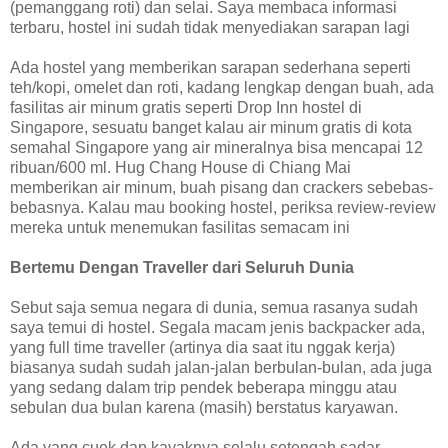
(pemanggang roti) dan selai. Saya membaca informasi
terbaru, hostel ini sudah tidak menyediakan sarapan lagi
Ada hostel yang memberikan sarapan sederhana seperti
teh/kopi, omelet dan roti, kadang lengkap dengan buah, ada
fasilitas air minum gratis seperti Drop Inn hostel di
Singapore, sesuatu banget kalau air minum gratis di kota
semahal Singapore yang air mineralnya bisa mencapai 12
ribuan/600 ml. Hug Chang House di Chiang Mai
memberikan air minum, buah pisang dan crackers sebebas-
bebasnya. Kalau mau booking hostel, periksa review-review
mereka untuk menemukan fasilitas semacam ini
Bertemu Dengan Traveller dari Seluruh Dunia
Sebut saja semua negara di dunia, semua rasanya sudah
saya temui di hostel. Segala macam jenis backpacker ada,
yang full time traveller (artinya dia saat itu nggak kerja)
biasanya sudah sudah jalan-jalan berbulan-bulan, ada juga
yang sedang dalam trip pendek beberapa minggu atau
sebulan dua bulan karena (masih) berstatus karyawan.
Ada yang cuek dan kayaknya selalu setengah sadar