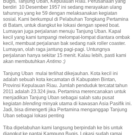
Bugis, Tanjung Uban, Kepulauan Riau. Perusahaan yang
berdiri 10 Desember 1957 ini sedang merayakan ulang
tahunnya yang ke 59 dengan melaksanakan kegiatan
sosial. Kami berkumpul di Pelabuhan Tongkang Pertamina
di Batam, untuk diangkut ke lokasi dengan speed boat.
Lumayan juga perjalanan menuju Tanjung Uban. Kapal
kecil yang kami tumpangi melompat-lompat diantara ombak
kecil, membuat perjalanan bak sedang naik roller coaster.
Lumayan, olah raga jantung pagi-pagi. Untungnya
perjalanan hanya sekitar 15 menit. Kalau lebih, pasti kami
akan membutuhkan
Antimo :)
Tanjung Uban mulai terlihat dikejauhan. Kota kecil ini
adalah sebuah kota kecamatan di Kabupaten Bintan,
Provinsi Kepulauan Riau. Jumlah penduduk tercatat tahun
2011 adalah 23.324 jiwa. Pertamina merencanakan untuk
menjadikan Tanjung Uban sebagai salah satu pusat
kegiatan
blending
minyak utama di kawasan Asia Pasifik ini.
Jadi, bisa dimengerti jika Pertamina menganggap Tanjung
Uban sebagai lokasi penting
Tiba dipelabuhan kami langsung berpindah ke bis untuk
diangkut ke pantai Kampung Bugis. Lokasi sudah ramai